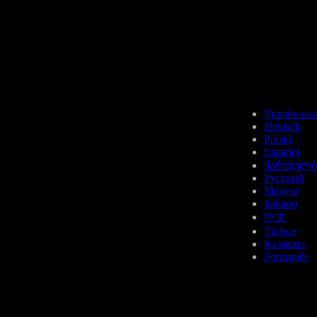
Українська
Deutsch
Polski
Español
ქართული
Русский
Magyar
Italiano
中文
Türkçe
Қазақша
Português